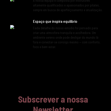
A nossa equipa é composta por instrutores
altamente qualificados e apaixonados por pilates,
sempre em busca de aperfeiçoamento e atualização.
Espaço que inspira equilíbrio
Cada detalhe do nosso estúdio foi pensado para
criar uma atmosfera tranquila e acolhedora. Um
ambiente sereno onde pode desligar do mundo lá
fora e conectar-se consigo mesmo — com conforto,
foco e bem-estar.
Subscrever a nossa
Newsletter