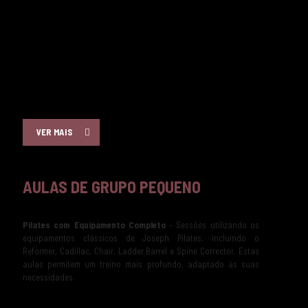
lombares, pélvicos e glúteos) e desenvolvimento de flexibilidade. Os
exercícios são realizados num tapete, utilizando apenas o peso do
corpo. Ideal para quem procura tonificação e controlo corporal.
✔
Pilates com Pequenos Equipamentos
– Uma abordagem dinâmica
que inclui acessórios como o magic circle, bolas e bandas de
resistência para intensificar o treino.
VER MAIS
AULAS DE GRUPO PEQUENO
Pilates com Equipamento Completo
– Sessões utilizando os
equipamentos clássicos de Joseph Pilates, incluindo o
Reformer, Cadillac, Chair, Ladder Barrel e Spine Corrector. Estas
aulas permitem um treino mais profundo, adaptado às suas
necessidades.