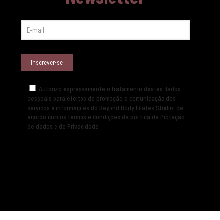
Autorizo expressamente o tratamento destes dados
pessoais para efeitos de promoção e comunicação dos
serviços e informações do Beyond Body Pilates Studio, de
acordo com os termos e condições da politica de Proteção
de dados e de Privacidade
Em caso de alguma questão ou dúvida, não hesite em enviar-
nos uma mensagem e responderemos assim que possível!