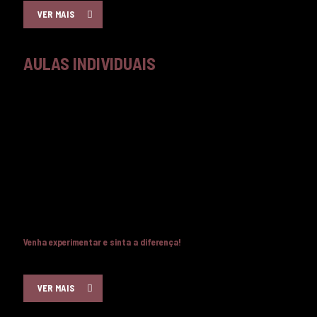
VER MAIS
AULAS INDIVIDUAIS
Aulas Individuais (Personal Training)
– Sessões
personalizadas para quem deseja um acompanhamento mais
detalhado e um treino adaptado a necessidades específicas,
como reabilitação, fortalecimento ou correção postural.
Cada aula tem a duração de 45 minutos, garantindo um treino
eficaz e focado nos seus objetivos.
Se procura uma prática que trabalha o corpo e a mente, alivia
tensões e melhora a postura, o Pilates é para si!
Venha experimentar e sinta a diferença!
VER MAIS